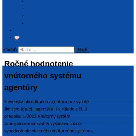
Tlačové správy
Tematické správy
Výročné správy
Archív
Kontakt
Hľadať:
Ročné hodnotenie
Dôležité
vnútorného systému
informácie
agentúry
Ministerstvo
školstva SR
Slovenská akreditačná agentúra pre vysoké
Slovenská rektorská
školstvo (ďalej „agentúra“) v súlade s čl. 8
konferencia
predpisu 1/2022 Vnútorný systém
Rada vysokých škôl
zabezpečovania kvality vykonáva ročné
Študentská rada
vyhodnotenie vlastného vnútorného systému.
vysokých škôl