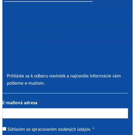
Portál vysokých škôl
Ročné hodnotenie vnútorného systému SAAVŠ
SR
za rok 2022
ENQA
EQAR
ENAI
Ako používame súbory Cookies?
Prihlásenie na newsletter
Prihláste sa k odberu noviniek a najnovšie informácie vám
pošleme e-mailom.
E-mailová adresa
*
Súhlas
Súhlasím so spracovaním osobných údajov. *