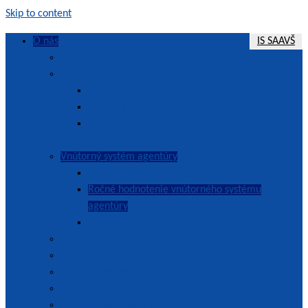
Skip to content
O nás
IS SAAVŠ
Poslanie a vízia agentúry
SAAVŠ | Slovenská akreditačná agentúra pre vysoké školstvo
Strategický plán
Stratégia rozvoja 2022-2027
Pracovné plány
Plán tematických analýz a správ na roky
2022 – 2025
Vnútorný systém agentúry
Vnútorný systém zabezpečovania kvality
Ročné hodnotenie vnútorného systému
agentúry
Externé posúdenie agentúry
Organizačná štruktúra
Orgány agentúry
Vnútorné predpisy
Posudzovatelia
Povinné zverejňovanie