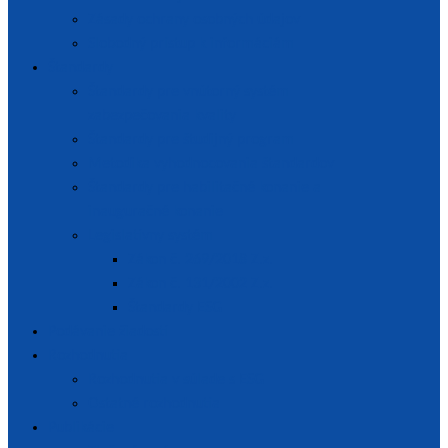
Zásady ochrany osobných údajov
Slobodný prístup k informáciám
Štandardy
Štandardy pre vnútorný systém
zabezpečovania kvality
Štandardy pre študijný program
Metodika vyhodnocovania štandardov
Štandardy pre habilitačné konanie a
inauguračné konanie
Legislatívny systém
Zákon č. 269/2018 Z.z.
Zákon č. 131/2002 Z.z.
Štandardy ESG
Podávanie žiadostí
Rozhodnutia
Rozhodnutia v súlade s ESG
Ostatné rozhodnutia
Publikácie