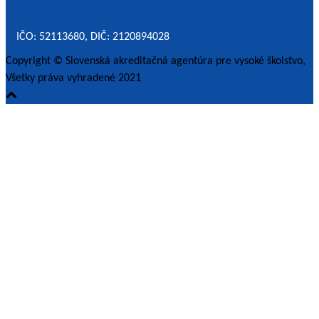
Napíšte nám
IČO: 52113680, DIČ: 2120894028
Copyright © Slovenská akreditačná agentúra pre vysoké školstvo,
Všetky práva vyhradené 2021