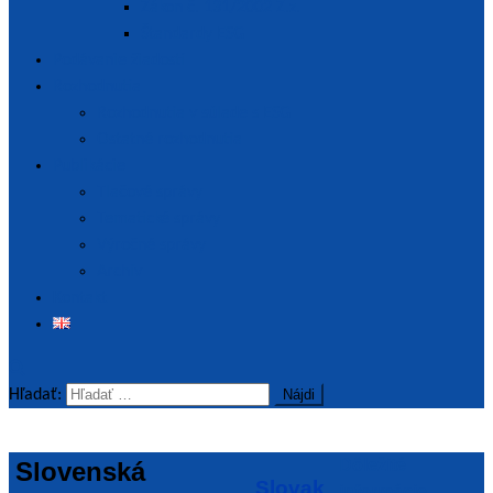
Zákon č. 131/2002 Z.z.
Štandardy ESG
Podávanie žiadostí
Rozhodnutia
Rozhodnutia v súlade s ESG
Ostatné rozhodnutia
Publikácie
Tlačové správy
Tematické správy
Výročné správy
Archív
Kontakt
Hľadať:
Dôležité
Slovenská
Slovak
informácie