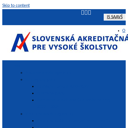
Skip to content
IS SAAVŠ
O
nás
SAAVŠ | Slovenská akreditačná agentúra pre vysoké školstvo
Poslanie a vízia agentúry
Strategický plán
Stratégia rozvoja 2022-2027
Pracovné plány
Plán tematických analýz a správ na roky
2022 – 2025
Vnútorný systém agentúry
Vnútorný systém zabezpečovania kvality
Ročné hodnotenie vnútorného systému