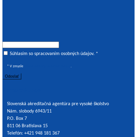
Súhlas
Súhlasím so spracovaním osobných údajov. *
o
* V zmysle
Zásad ochrany osobných údajov
.
spracovaním
osobných
údajov
Kontaktné údaje
Slovenská akreditačná agentúra pre vysoké školstvo
Nám. slobody 6943/11
P.O. Box 7
811 06 Bratislava 15
Telefón: +421 948 181 367