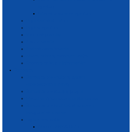
agentúry
Externé posúdenie agentúry
Organizačná štruktúra
Orgány agentúry
Vnútorné predpisy
Posudzovatelia
Povinné zverejňovanie
Zásady ochrany osobných údajov
Slobodný prístup k informáciám
Štandardy
Štandardy pre vnútorný systém
zabezpečovania kvality
Štandardy pre študijný program
Metodika vyhodnocovania štandardov
Štandardy pre habilitačné konanie a
inauguračné konanie
Legislatívny systém
Zákon č. 269/2018 Z.z.