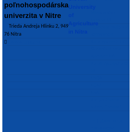
poľnohospodárska
University
Ministerstvo
univerzita v Nitre
of
školstva SR
Agriculture
Trieda Andreja Hlinku 2, 949
Slovenská rektorská
in Nitra
76 Nitra
konferencia
www.uniag.sk
Rada vysokých škôl
Študentská rada
vysokých škôl
Portál vysokých škôl
SR
ENQA
EQAR
ENAI
Ako používame
súbory Cookies?
Prihlásenie na
newsletter