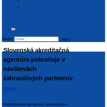
Tlačové správy
Tematické správy
Výročné správy
Archív
Kontakt
Hľadať:
Slovenská akreditačná
Dôležité
agentúra pokračuje v
informácie
návštevách
Ministerstvo
zahraničných partnerov
školstva SR
Slovenská rektorská
konferencia
Aktuality
Rada vysokých škôl
16. februára 2020
1. apríla 2020
Študentská rada
Medzinárodná spolupráca, komunikácia a
vysokých škôl