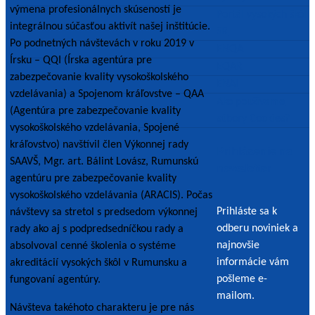
výmena profesionálnych skúseností je
Portál vysokých škôl
integrálnou súčasťou aktivít našej inštitúcie.
SR
Po podnetných návštevách v roku 2019 v
ENQA
Írsku – QQI (Írska agentúra pre
EQAR
zabezpečovanie kvality vysokoškolského
ENAI
vzdelávania) a Spojenom kráľovstve – QAA
Ako používame
(Agentúra pre zabezpečovanie kvality
súbory Cookies?
vysokoškolského vzdelávania, Spojené
kráľovstvo) navštívil člen Výkonnej rady
Prihlásenie na
SAAVŠ, Mgr. art. Bálint Lovász, Rumunskú
newsletter
agentúru pre zabezpečovanie kvality
vysokoškolského vzdelávania (ARACIS). Počas
Prihláste sa k
návštevy sa stretol s predsedom výkonnej
odberu noviniek a
rady ako aj s podpredsedníčkou rady a
najnovšie
absolvoval cenné školenia o systéme
informácie vám
akreditácií vysokých škôl v Rumunsku a
pošleme e-
fungovaní agentúry.
mailom.
Návšteva takéhoto charakteru je pre nás