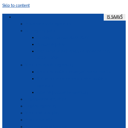
Skip to content
O nás
IS SAAVŠ
Poslanie a vízia agentúry
SAAVŠ | Slovenská akreditačná agentúra pre vysoké školstvo
Strategický plán
Stratégia rozvoja 2022-2027
Pracovné plány
Plán tematických analýz a správ na roky
2022 – 2025
Vnútorný systém agentúry
Vnútorný systém zabezpečovania kvality
Ročné hodnotenie vnútorného systému
agentúry
Externé posúdenie agentúry
Organizačná štruktúra
Orgány agentúry
Vnútorné predpisy
Posudzovatelia
Povinné zverejňovanie