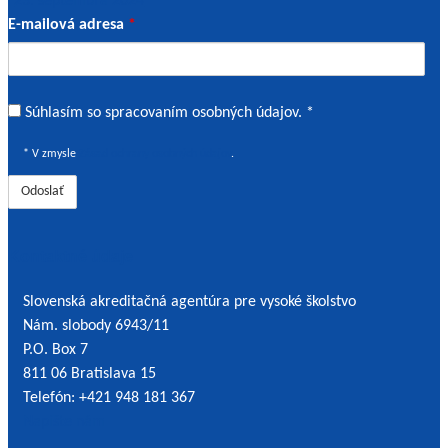
23. septembra 2024
E-mailová adresa
*
Súhlas
Súhlasím so spracovaním osobných údajov. *
o
* V zmysle
Zásad ochrany osobných údajov
.
spracovaním
osobných
údajov
Kontaktné údaje
Slovenská akreditačná agentúra pre vysoké školstvo
Nám. slobody 6943/11
P.O. Box 7
811 06 Bratislava 15
Telefón: +421 948 181 367
Napíšte nám