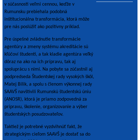
v súčasnosti veľmi cennou, keďže v
Rumunsku prebiehala podobná
inštitucionálna transformácia, ktorá môže
pre nás poslúžiť ako pozitívny príklad.
Pre úspešné zvládnutie transformácie
agentúry a zmeny systému akreditácie sú
kľúčoví študenti, a tak kladie agentúra veľký
dôraz na ako na ich prípravu, tak aj
spoluprácu s nimi. Na pobyte sa zúčastnil aj
podpredseda Študentskej rady vysokých škôl,
Matej Bílik, a spolu s členom výkonnej rady
SAAVŠ navštívili Rumunskú študentskú úniu
(ANOSR), ktorá je priamo zodpovedná za
prípravu, školenie, organizovanie a výber
študentských posudzovateľov.
Taktiež je potrebné vyzdvihnúť fakt, že
strategickým cieľom SAAVŠ je dostať sa do