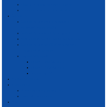
Zásady ochrany osobných údajov
Slobodný prístup k informáciám
Štandardy
Štandardy pre vnútorný systém
zabezpečovania kvality
Štandardy pre študijný program
Metodika vyhodnocovania štandardov
Štandardy pre habilitačné konanie a
inauguračné konanie
Legislatívny systém
Zákon č. 269/2018 Z.z.
Zákon č. 131/2002 Z.z.
Štandardy ESG
Podávanie žiadostí
Rozhodnutia
Rozhodnutia v súlade s ESG
Ostatné rozhodnutia
Publikácie