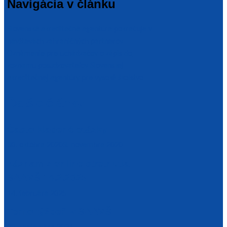
Navigácia v článku
Slovenská akreditačná agentúra pokračuje v
návštevách zahraničných partnerov
Oznámenie pre uchádzačov o zápis do
zoznamu posudzovateľov Slovenskej
akreditačnej agentúry pre vysoké školstvo
Ďalšie články
Často kladené otázky
30. októbra 2020
3. novembra 2020
Záznam z online stretnutia
SAAVŠ 14.2.2025
14. februára 2025
Tento týždeň v SAAVŠ