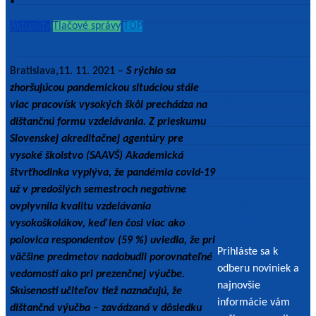
Rada vysokých škôl
Aktuality
Tlačové správy
TOP
Študentská rada
11. novembra 2021
11. novembra 2021
vysokých škôl
Portál vysokých škôl
Bratislava,11. 11. 2021 –
S rýchlo sa
SR
zhoršujúcou pandemickou situáciou stále
ENQA
viac pracovísk vysokých škôl prechádza na
EQAR
dištančnú formu vzdelávania. Z prieskumu
ENAI
Slovenskej akreditačnej agentúry pre
Ako používame
vysoké školstvo (SAAVŠ) Akademická
súbory Cookies?
štvrťhodinka vyplýva, že pandémia covid-19
už v predošlých semestroch negatívne
Prihlásenie na
ovplyvnila kvalitu vzdelávania
newsletter
vysokoškolákov, keď len čosi viac ako
polovica respondentov (59 %) uviedla, že pri
Prihláste sa k
väčšine predmetov nadobudli porovnateľné
odberu noviniek a
vedomosti ako pri prezenčnej výučbe.
najnovšie
Skúsenosti učiteľov tiež naznačujú, že
informácie vám
dištančná výučba – zavádzaná v dôsledku