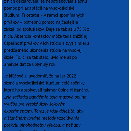
z nich deklarovala, že nepotrebovala žiadnu
pomoc pri adaptácii na vysokoškolské
štúdium. Tí ostatní – v rámci spomínaných
prvákov – potrebnú pomoc najčastejšie
získali od spolužiakov. Deje sa tak až u 75 % z
nich. Absencia kontaktov môže teda znížiť aj
úspešnosť prvákov v ich štúdiu a zvýšiť mieru
predčasného ukončenia štúdia na vysokej
škole. To, či sa tak stalo, uvidíme až po
analýze dát za uplynulý rok.
Je kľúčové si uvedomiť, že na jar 2022
skončia vysokoškolské štúdium celé ročníky,
ktoré ho absolvovali takmer úplne dištančne.
„
Na začiatku pandémie bola masová online
výučba pre vysoké školy šokovým
experimentom. Teraz je však dôležité, aby
dištančné/hybridné metódy vzdelávania
poskytli plnohodnotnú výučbu, a tiež aby