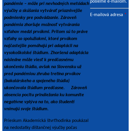
pošleme e-mailom.
pandémie – môže pri nevhodných metódach
výučby a skúšania vytvárať priaznivejšie
E-mailová adresa
*
podmienky pre podvádzanie. Zároveň
pandémia zhoršuje možnosť vytvárania
vzťahov medzi prvákmi. Pritom sú to práve
vzťahy so spolužiakmi, ktoré prvákom
najčastejšie pomáhajú pri adaptácii na
vysokoškolské štúdium. Zhoršená adaptácia
následne môže viesť k predčasnému
ukončeniu štúdia, avšak na Slovensku už
pred pandémiou zhruba tretina prvákov
(bakalárskeho a spojeného štúdia)
ukončovala štúdium predčasne.
[1]
Zároveň
absencia pocitu prináležania ku komunite
negatívne vplýva na to, ako študenti
vnímajú svoje štúdium.
Prieskum Akademická štvrťhodinka poukázal
na nedostatky dištančnej výučby počas