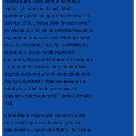
väčšina alebo všetci učitelia pomáhajú
naplniť ich potenciál. U tých, ktorí
spomínaný pocit spolupatričnosti nemali, to
bolo iba 30 %. „
Vysoké školy by teda nemali
pri výučbe myslieť len na sprostredkovanie čo
najväčšieho množstva učiva. Mali by hľadať
aj cesty, ako pomôcť rozvíjať vysokoškolskú
komunitu a vzťahy medzi študentmi
a učiteľmi, ako aj medzi študentmi navzájom
– a to aj online formou, ak to pandemická
situácia a ochrana zdravia neumožňujú inak.
Pocit prináležitosti k škole vybudovaný na
bohatých vzťahoch ide ruka v ruke so
získaním lepších vedomostí,”
dodáva Renáta
Hall.
Obmedzenie vzájomných kontaktov môže
mať zvlášť negatívny dopad na prvákov
bakalárskeho a spojeného štúdia. Iba šestina