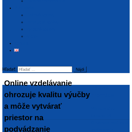
Ostatné rozhodnutia
Publikácie
Tlačové správy
Tematické správy
Výročné správy
Archív
Kontakt
Hľadať:
Online vzdelávanie
Dôležité
ohrozuje kvalitu výučby
informácie
a môže vytvárať
Ministerstvo
priestor na
školstva SR
Slovenská rektorská
podvádzanie
konferencia