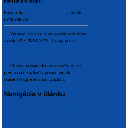
Kontakt pre médiá:
Renáta Hall,
renata.hall@saavs.sk
, mobil:
0948 988 267
[1]
Výročná správa o stave vysokého školstva
za rok 2017, 2018, 2019. Dostupné na:
https://www.minedu.sk/vyrocne-spravy-o-
stave-vysokeho-skolstva/
[2]
Išlo len o respondentov vo vyššom ako
prvom ročníku, keďže prváci nemali
skúsenosť s prezenčnou výučbou.
Navigácia v článku
Online vzdelávanie ohrozuje kvalitu výučby a
môže vytvárať priestor na podvádzanie
Odporúčania OECD pre zvýšenie kvality