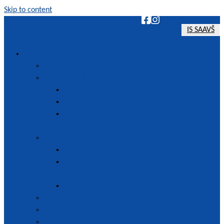
Skip to content
IS SAAVŠ
SAAVŠ | Slovenská akreditačná agentúra pre vysoké školstvo
O nás
Poslanie a vízia agentúry
Strategický plán
Stratégia rozvoja 2022-2027
Pracovné plány
Plán tematických analýz a správ na roky
2022 – 2025
Vnútorný systém agentúry
Vnútorný systém zabezpečovania kvality
Ročné hodnotenie vnútorného systému
agentúry
Externé posúdenie agentúry
Organizačná štruktúra
Orgány agentúry
Vnútorné predpisy