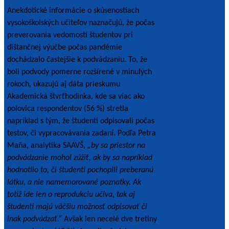
Anekdotické informácie o skúsenostiach
vysokoškolských učiteľov naznačujú, že počas
preverovania vedomostí študentov pri
dištančnej výučbe počas pandémie
dochádzalo častejšie k podvádzaniu. To, že
boli podvody pomerne rozšírené v minulých
rokoch, ukazujú aj dáta prieskumu
Akademická štvrťhodinka, kde sa viac ako
polovica respondentov (56 %) stretla
napríklad s tým, že študenti odpisovali počas
testov, či vypracovávania zadaní. Podľa Petra
Maňa, analytika SAAVŠ,
„by sa priestor na
podvádzanie mohol zúžiť, ak by sa napríklad
hodnotilo to, či študenti pochopili preberanú
látku, a nie namemorované poznatky. Ak
totiž ide len o reprodukciu učiva, tak aj
študenti majú väčšiu možnosť odpisovať či
inak podvádzať.“
Avšak len necelé dve tretiny