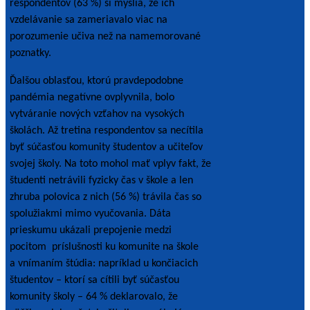
respondentov (63 %) si myslia, že ich
vzdelávanie sa zameriavalo viac na
porozumenie učiva než na namemorované
poznatky.
Ďalšou oblasťou, ktorú pravdepodobne
pandémia negatívne ovplyvnila, bolo
vytváranie nových vzťahov na vysokých
školách. Až tretina respondentov sa necítila
byť súčasťou komunity študentov a učiteľov
svojej školy. Na toto mohol mať vplyv fakt, že
študenti netrávili fyzicky čas v škole a len
zhruba polovica z nich (56 %) trávila čas so
spolužiakmi mimo vyučovania. Dáta
prieskumu ukázali prepojenie medzi
pocitom príslušnosti ku komunite na škole
a vnímaním štúdia: napríklad u končiacich
študentov – ktorí sa cítili byť súčasťou
komunity školy – 64 % deklarovalo, že