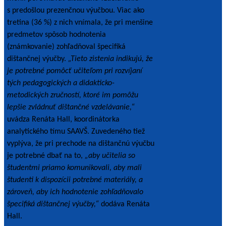
s predošlou prezenčnou výučbou. Viac ako
tretina (36 %) z nich vnímala, že pri menšine
predmetov spôsob hodnotenia
(známkovanie) zohľadňoval špecifiká
dištančnej výučby.
„Tieto zistenia indikujú, že
je potrebné pomôcť učiteľom pri rozvíjaní
tých pedagogických a didakticko-
metodických zručností, ktoré im pomôžu
lepšie zvládnuť dištančné vzdelávanie,“
uvádza Renáta Hall, koordinátorka
analytického tímu SAAVŠ. Zuvedeného tiež
vyplýva, že pri prechode na dištančnú výučbu
je potrebné dbať na to,
„aby učitelia so
študentmi priamo komunikovali, aby mali
študenti k dispozícii potrebné materiály, a
zároveň, aby ich hodnotenie zohľadňovalo
špecifiká dištančnej výučby,“
dodáva Renáta
Hall.