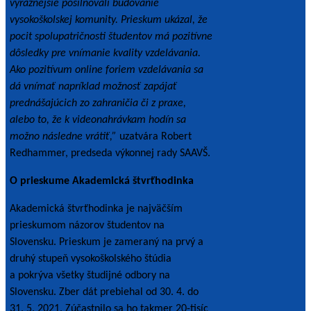
výraznejšie posilňovali budovanie
vysokoškolskej komunity. Prieskum ukázal, že
pocit spolupatričnosti študentov má pozitívne
dôsledky pre vnímanie kvality vzdelávania.
Ako pozitívum online foriem vzdelávania sa
dá vnímať napríklad možnosť zapájať
prednášajúcich zo zahraničia či z praxe,
alebo to, že k videonahrávkam hodín sa
možno následne vrátiť,”
uzatvára Robert
Redhammer, predseda výkonnej rady SAAVŠ.
O prieskume Akademická štvrťhodinka
Akademická štvrťhodinka je najväčším
prieskumom názorov študentov na
Slovensku. Prieskum je zameraný na prvý a
druhý stupeň vysokoškolského štúdia
a pokrýva všetky študijné odbory na
Slovensku. Zber dát prebiehal od 30. 4. do
31. 5. 2021. Zúčastnilo sa ho takmer 20-tisíc