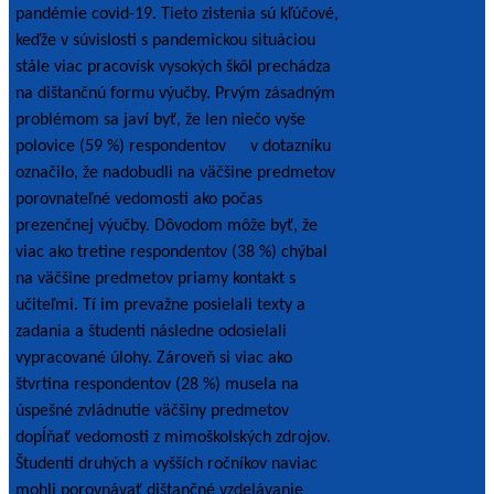
pandémie covid-19. Tieto zistenia sú kľúčové,
keďže v súvislosti s pandemickou situáciou
stále viac pracovísk vysokých škôl prechádza
na dištančnú formu výučby. Prvým zásadným
problémom sa javí byť, že len niečo vyše
polovice (59 %) respondentov
[2]
v dotazníku
označilo, že nadobudli na väčšine predmetov
porovnateľné vedomosti ako počas
prezenčnej výučby. Dôvodom môže byť, že
viac ako tretine respondentov (38 %) chýbal
na väčšine predmetov priamy kontakt s
učiteľmi. Tí im prevažne posielali texty a
zadania a študenti následne odosielali
vypracované úlohy. Zároveň si viac ako
štvrtina respondentov (28 %) musela na
úspešné zvládnutie väčšiny predmetov
dopĺňať vedomosti z mimoškolských zdrojov.
Študenti druhých a vyšších ročníkov naviac
mohli porovnávať dištančné vzdelávanie