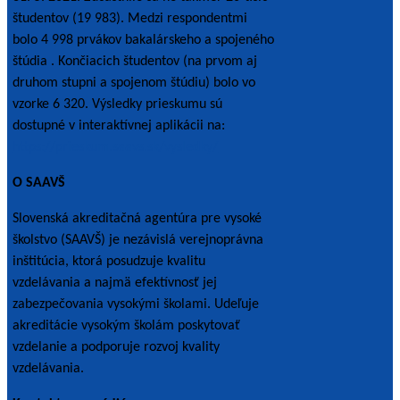
študentov (19 983). Medzi respondentmi
bolo 4 998 prvákov bakalárskeho a spojeného
štúdia . Končiacich študentov (na prvom aj
druhom stupni a spojenom štúdiu) bolo vo
vzorke 6 320. Výsledky prieskumu sú
dostupné v interaktívnej aplikácii na:
https://prieskum.saavs.sk/vysledky/
O SAAVŠ
Slovenská akreditačná agentúra pre vysoké
školstvo (SAAVŠ) je nezávislá verejnoprávna
inštitúcia, ktorá posudzuje kvalitu
vzdelávania a najmä efektívnosť jej
zabezpečovania vysokými školami. Udeľuje
akreditácie vysokým školám poskytovať
vzdelanie a podporuje rozvoj kvality
vzdelávania.