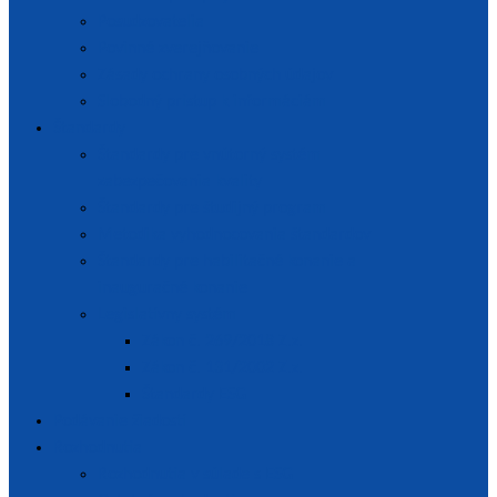
Posudzovatelia
Povinné zverejňovanie
Zásady ochrany osobných údajov
Slobodný prístup k informáciám
Štandardy
Štandardy pre vnútorný systém
zabezpečovania kvality
Štandardy pre študijný program
Metodika vyhodnocovania štandardov
Štandardy pre habilitačné konanie a
inauguračné konanie
Legislatívny systém
Zákon č. 269/2018 Z.z.
Zákon č. 131/2002 Z.z.
Štandardy ESG
Podávanie žiadostí
Rozhodnutia
Rozhodnutia v súlade s ESG