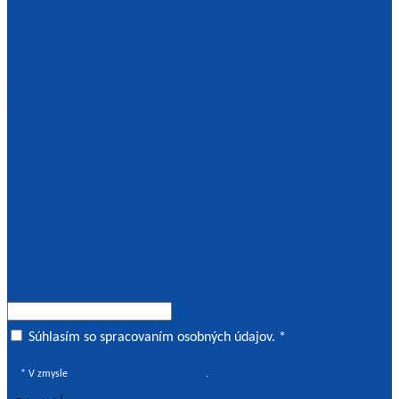
vysokoškolského vzdelávania v SR
Ďalšie články
Seminár SAAVŠ: Zvyšovanie
efektívnosti zabezpečovania
kvality vzdelávania
4. apríla 2025
Výsledok výberového konania
17. júla 2019
Tento týždeň v SAAVŠ
17. júna 2024
Súhlas o spracovaním osobných údajov
Súhlasím so spracovaním osobných údajov. *
* V zmysle
Zásad ochrany osobných údajov
.