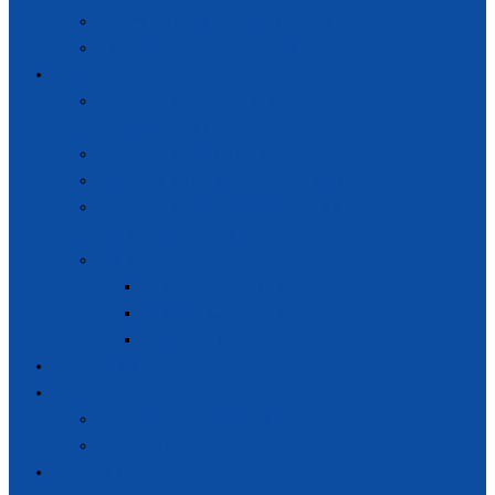
Zásady ochrany osobných údajov
Slobodný prístup k informáciám
Štandardy
Štandardy pre vnútorný systém
zabezpečovania kvality
Štandardy pre študijný program
Metodika vyhodnocovania štandardov
Štandardy pre habilitačné konanie a
inauguračné konanie
Legislatívny systém
Zákon č. 269/2018 Z.z.
Zákon č. 131/2002 Z.z.
Štandardy ESG
Podávanie žiadostí
Rozhodnutia
Rozhodnutia v súlade s ESG
Ostatné rozhodnutia
Publikácie