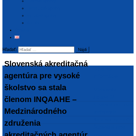
Tlačové správy
Tematické správy
Výročné správy
Archív
Kontakt
Hľadať:
Slovenská akreditačná
Dôležité
agentúra pre vysoké
informácie
školstvo sa stala
Ministerstvo
členom INQAAHE –
školstva SR
Slovenská rektorská
Medzinárodného
konferencia
Rada vysokých škôl
združenia
Študentská rada
akreditačných agentúr
vysokých škôl