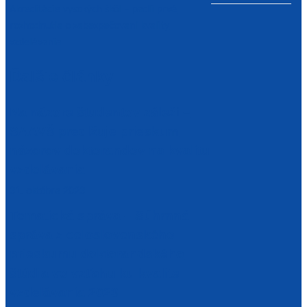
Akreditácie vysokých škôl – padli prvé
rozhodnutia o zabezpečovaní kvality
vzdelávania
Ďalšie články
Na názore študentov záleží –
SAAVŠ predlžuje prieskum
názorov doktorandov na kvalitu
vzdelávania
31. októbra 2023
Tematická správa – Súhrnná
správa z celoslovenského
prieskumu doktorandského
štúdia vo vzťahu ku kvalite
vzdelávania 2023