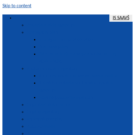
Skip to content
O nás
IS SAAVŠ
Poslanie a vízia agentúry
SAAVŠ | Slovenská akreditačná agentúra pre vysoké školstvo
Strategický plán
Stratégia rozvoja 2022-2027
Pracovné plány
Plán tematických analýz a správ na roky
2022 – 2025
Vnútorný systém agentúry
Vnútorný systém zabezpečovania kvality
Ročné hodnotenie vnútorného systému
agentúry
Externé posúdenie agentúry
Organizačná štruktúra
Orgány agentúry
Vnútorné predpisy
Posudzovatelia
Povinné zverejňovanie