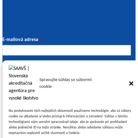
23. septembra 2024
Vysoké školy čakajú skúšky –
posúdia ich experti
15. januára 2023
E-mailová adresa
*
Súhlas
Súhlasím so spracovaním osobných údajov. *
o
* V zmysle
Zásad ochrany osobných údajov
.
Spravujte súhlas so súbormi
spracovaním
cookie
osobných
údajov
Kontaktné údaje
Na poskytovanie tých najlepších skúseností používame technológie, ako sú súbory
cookie na ukladanie a/alebo prístup k informáciám o zariadení. Súhlas s týmito
technológiami nám umožní spracovávať údaje, ako je správanie pri prehliadaní
Slovenská akreditačná agentúra pre vysoké školstvo
alebo jedinečné ID na tejto stránke. Nesúhlas alebo odvolanie súhlasu môže
Nám. slobody 6943/11
nepriaznivo ovplyvniť určité vlastnosti a funkcie.