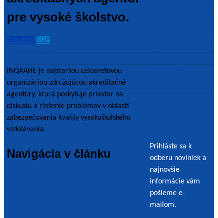
Portál vysokých škôl
pre vysoké školstvo.
SR
ENQA
Aktuality
TOP
EQAR
12. marca 2024
ENAI
Ako používame
INQAAHE je najstaršou celosvetovou
súbory Cookies?
organizáciou združujúcou akreditačné
agentúry, ktorá poskytuje priestor na
Prihlásenie na
diskusiu a riešenie problémov v oblasti
newsletter
zabezpečovania kvality vysokoškolského
vzdelávania.
Prihláste sa k
Navigácia v článku
odberu noviniek a
najnovšie
Slovenská akreditačná agentúra pre vysoké
informácie vám
školstvo sa stala členom INQAAHE –
pošleme e-
Medzinárodného združenia akreditačných
mailom.
agentúr pre vysoké školstvo.